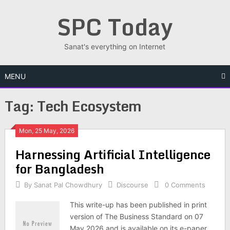
Skip
SPC Today
to
content
Sanat's everything on Internet
MENU
Tag:
Tech Ecosystem
Posts
Mon, 25 May, 2026
Har­ness­ing Arti­fi­cial Intel­li­gence
navigation
for Bangladesh
By
Sanat Pal Chowdhury
Discourse
0 Comments
This write-up has been published in print
version of The Business Standard on 07
May 2026 and is available on its e-paper