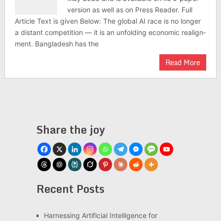
version as well as on Press Reader. Full
Article Text is given Below: The global AI race is no longer
a dis­tant com­pet­i­tion — it is an unfold­ing eco­nomic realign­
ment. Bangladesh has the
Read More
Share the joy
Recent Posts
Har­ness­ing Arti­fi­cial Intel­li­gence for