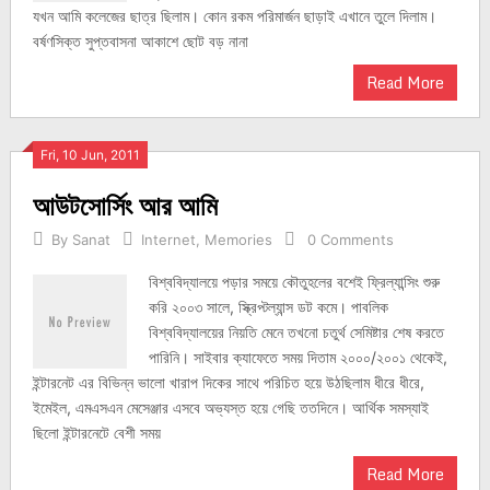
যখন আমি কলেজের ছাত্র ছিলাম। কোন রকম পরিমার্জন ছাড়াই এখানে তুলে দিলাম।
বর্ষণসিক্ত সুপ্তবাসনা আকাশে ছোট বড় নানা
Read More
Fri, 10 Jun, 2011
আউটসোর্সিং আর আমি
By
Sanat
Internet
,
Memories
0 Comments
বিশ্ববিদ্যালয়ে পড়ার সময়ে কৌতুহলের বশেই ফ্রিল্যান্সিং শুরু
করি ২০০৩ সালে, স্ক্রিপ্টল্যান্স ডট কমে। পাবলিক
বিশ্ববিদ্যালয়ের নিয়তি মেনে তখনো চতুর্থ সেমিষ্টার শেষ করতে
পারিনি। সাইবার ক্যাফেতে সময় দিতাম ২০০০/২০০১ থেকেই,
ইন্টারনেট এর বিভিন্ন ভালো খারাপ দিকের সাথে পরিচিত হয়ে উঠছিলাম ধীরে ধীরে,
ইমেইল, এমএসএন মেসেঞ্জার এসবে অভ্যস্ত হয়ে গেছি ততদিনে। আর্থিক সমস্যাই
ছিলো ইন্টারনেটে বেশী সময়
Read More