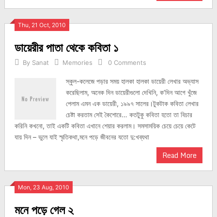
Thu, 21 Oct, 2010
ডায়েরীর পাতা থেকে কবিতা ১
By
Sanat
Memories
0 Comments
স্কুল-কলেজে পড়ার সময় হালকা হালকা ডায়েরী লেখার অভ্যাস
করেছিলাম, অনেক দিন ডায়েরীগুলো দেখিনি, ক’দিন আগে খুঁজে
পেলাম এমন এক ডায়েরী, ১৯৯৭ সালের।টুকটাক কবিতা লেখার
চেষ্টা করতাম সেই কৈশোরে… কতটুকু কবিতা হতো তা বিচার
করিনি কখনো, তাই একটি কবিতা এখানে শেয়ার করলাম। সমসাময়িক চেয়ে চেয়ে কেটে
যায় দিন – ভুলে যাই স্মৃতিকথা,মনে পড়ে জীবনের যতো দু:খব্যথা
Read More
Mon, 23 Aug, 2010
মনে পড়ে গেল ২