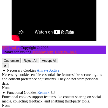
SPC Today
Copyright © 2026.
Thanks for Visiting
spctoday.com
.
Back to Top ↑
Customize
Reject All
Accept All
✖
►
Necessary Cookies
Always Active
Necessary cookies enable essential site features like secure log-ins
and consent preference adjustments. They do not store personal
data.
None
►
Functional Cookies
Remark
Functional cookies support features like content sharing on social
media, collecting feedback, and enabling third-party tools.
None