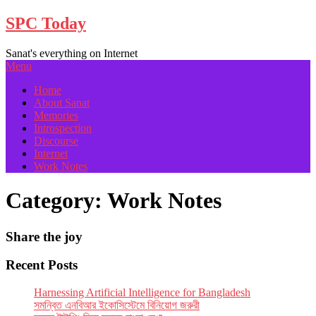
Skip
SPC Today
to
content
Sanat's everything on Internet
Menu
Home
About Sanat
Memories
Introspection
Discourse
Internet
Work Notes
Category:
Work Notes
Share the joy
Recent Posts
Har­ness­ing Arti­fi­cial Intel­li­gence for Bangladesh
সমন্বিত এনবিআর ইকোসিস্টেমে বিনিয়োগ জরুরী