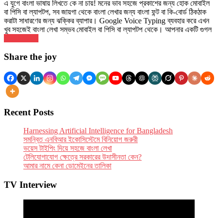
এ যুগে বাংলা ভাষায় লিখতে কে না চায়! মনের ভাব সহজে প্রকাশের জন্য হোক মোবাইল
বা পিসি বা ল্যাপটপ, সব জায়গা থেকে বাংলা লেখার জন্য বাংলা ফন্ট বা কি-বোর্ড ঠিকঠাক
করাটা সাধারণের জন্য ঝক্কির ব্যাপার। Google Voice Typing ব্যবহার করে এখন
খুব সহজেই বাংলা লেখা সম্ভব মোবাইল বা পিসি বা ল্যাপটপ থেকে। আপনার একটি গুগল
Read More
Posts
Share the joy
navigation
Recent Posts
Har­ness­ing Arti­fi­cial Intel­li­gence for Bangladesh
সমন্বিত এনবিআর ইকোসিস্টেমে বিনিয়োগ জরুরী
ভয়েস টাইপিং দিয়ে সহজে বাংলা লেখা
টেলিযোগাযোগ ক্ষেত্রে সরকারের উদাসীনতা কেন?
আমার নামে কেনা ডোমেইনের তালিকা
TV Interview