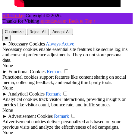
SPC Today
Copyright © 2026.
Thanks for Visiting
spctoday.com
.
Back to Top ↑
Customize
Reject All
Accept All
✖
►
Necessary Cookies
Always Active
Necessary cookies enable essential site features like secure log-ins
and consent preference adjustments. They do not store personal
data.
None
►
Functional Cookies
Remark
Functional cookies support features like content sharing on social
media, collecting feedback, and enabling third-party tools.
None
►
Analytical Cookies
Remark
Analytical cookies track visitor interactions, providing insights on
metrics like visitor count, bounce rate, and traffic sources.
None
►
Advertisement Cookies
Remark
Advertisement cookies deliver personalized ads based on your
previous visits and analyze the effectiveness of ad campaigns.
None