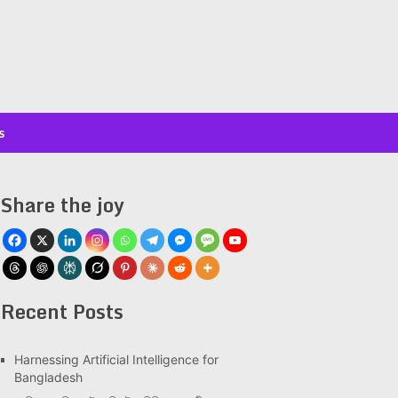
s
Share the joy
Recent Posts
Har­ness­ing Arti­fi­cial Intel­li­gence for
Bangladesh