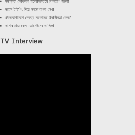
সমন্বিত এনবিআর ইকোসিস্টেমে বিনিয়োগ জরুরী
ভয়েস টাইপিং দিয়ে সহজে বাংলা লেখা
টেলিযোগাযোগ ক্ষেত্রে সরকারের উদাসীনতা কেন?
আমার নামে কেনা ডোমেইনের তালিকা
TV Interview