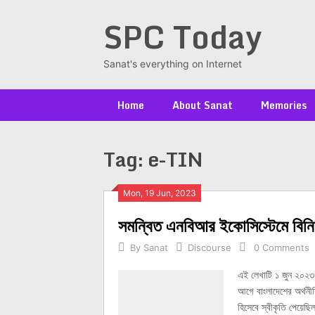
Skip
SPC Today
to
content
Sanat's everything on Internet
Home
About Sanat
Memories
Tag:
e-TIN
Posts
Mon, 19 Jun, 2023
সমন্বিত এনবিআর ইকোসিস্টেমে বিনি
navigation
By
Sanat
Discourse
0 Comments
এই লেখাটি ১ জুন ২০২৩
আগে বাংলাদেশের অর্থনীতির
হিসেবে স্বীকৃতি পেয়ে