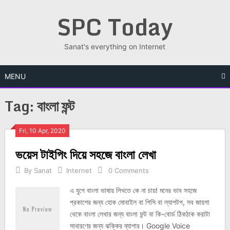
Skip
SPC Today
to
content
Sanat's everything on Internet
MENU
Tag:
বাংলা ফন্ট
Posts
Fri, 10 Apr, 2020
ভয়েস টাইপিং দিয়ে সহজে বাংলা লেখা
navigation
By
Sanat
Internet
0 Comments
এ যুগে বাংলা ভাষায় লিখতে কে না চায়! মনের ভাব সহজে
প্রকাশের জন্য হোক মোবাইল বা পিসি বা ল্যাপটপ, সব জায়গা
থেকে বাংলা লেখার জন্য বাংলা ফন্ট বা কি-বোর্ড ঠিকঠাক করাটা
সাধারণের জন্য ঝক্কির ব্যাপার। Google Voice