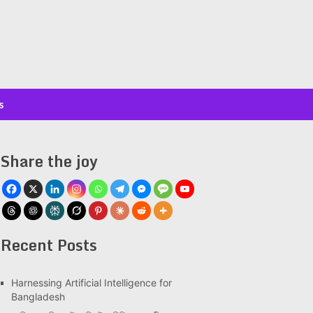
s
Share the joy
Recent Posts
Har­ness­ing Arti­fi­cial Intel­li­gence for
Bangladesh