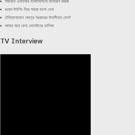
সমন্বিত এনবিআর ইকোসিস্টেমে বিনিয়োগ জরুরী
ভয়েস টাইপিং দিয়ে সহজে বাংলা লেখা
টেলিযোগাযোগ ক্ষেত্রে সরকারের উদাসীনতা কেন?
আমার নামে কেনা ডোমেইনের তালিকা
TV Interview