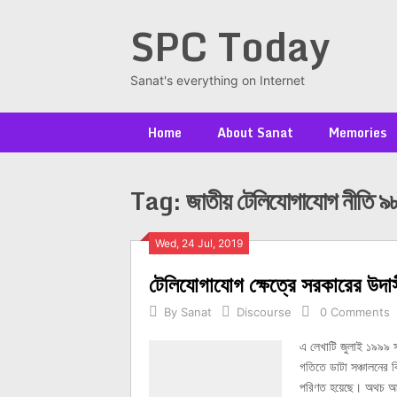
Skip
SPC Today
to
content
Sanat's everything on Internet
Home
About Sanat
Memories
Tag:
জাতীয় টেলিযোগাযোগ নীতি ৯
Posts
Wed, 24 Jul, 2019
টেলিযোগাযোগ ক্ষেত্রে সরকারের উদ
navigation
By
Sanat
Discourse
0 Comments
এ লেখাটি জুলাই ১৯৯৯ স
গতিতে ডাটা সঞ্চালনের বি
পরিণত হয়েছে। অথচ আম