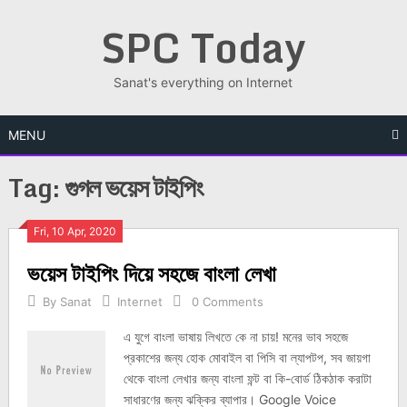
Skip
SPC Today
to
content
Sanat's everything on Internet
MENU
Tag:
গুগল ভয়েস টাইপিং
Posts
Fri, 10 Apr, 2020
ভয়েস টাইপিং দিয়ে সহজে বাংলা লেখা
navigation
By
Sanat
Internet
0 Comments
এ যুগে বাংলা ভাষায় লিখতে কে না চায়! মনের ভাব সহজে
প্রকাশের জন্য হোক মোবাইল বা পিসি বা ল্যাপটপ, সব জায়গা
থেকে বাংলা লেখার জন্য বাংলা ফন্ট বা কি-বোর্ড ঠিকঠাক করাটা
সাধারণের জন্য ঝক্কির ব্যাপার। Google Voice