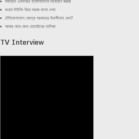
সমন্বিত এনবিআর ইকোসিস্টেমে বিনিয়োগ জরুরী
ভয়েস টাইপিং দিয়ে সহজে বাংলা লেখা
টেলিযোগাযোগ ক্ষেত্রে সরকারের উদাসীনতা কেন?
আমার নামে কেনা ডোমেইনের তালিকা
TV Interview