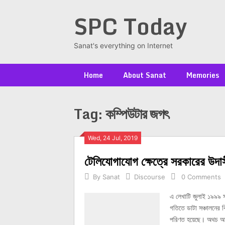
Skip
SPC Today
to
content
Sanat's everything on Internet
Home
About Sanat
Memories
Tag:
কম্পিউটার জগৎ
Posts
Wed, 24 Jul, 2019
টেলিযোগাযোগ ক্ষেত্রে সরকারের উদ
navigation
By
Sanat
Discourse
0 Comments
এ লেখাটি জুলাই ১৯৯৯ স
গতিতে ডাটা সঞ্চালনের বি
পরিণত হয়েছে। অথচ আম