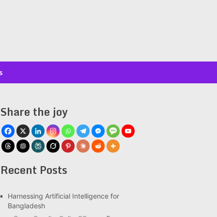
s
Share the joy
Recent Posts
Har­ness­ing Arti­fi­cial Intel­li­gence for
Bangladesh