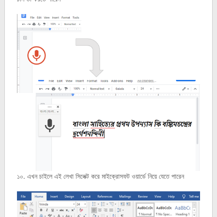
১০. এখন চাইলে এই লেখা সিলেক্ট করে মাইক্রোসফট ওয়ার্ডে নিয়ে যেতে পারেন