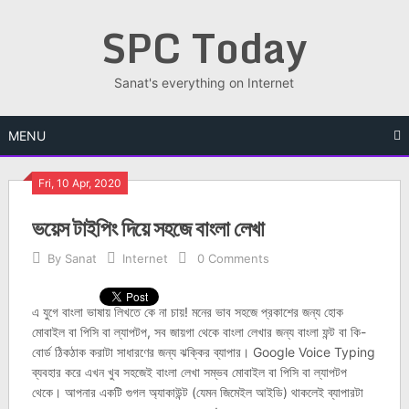
Skip
SPC Today
to
content
Sanat's everything on Internet
MENU
Fri, 10 Apr, 2020
ভয়েস টাইপিং দিয়ে সহজে বাংলা লেখা
By
Sanat
Internet
0 Comments
এ যুগে বাংলা ভাষায় লিখতে কে না চায়! মনের ভাব সহজে প্রকাশের জন্য হোক
মোবাইল বা পিসি বা ল্যাপটপ, সব জায়গা থেকে বাংলা লেখার জন্য বাংলা ফন্ট বা কি-
বোর্ড ঠিকঠাক করাটা সাধারণের জন্য ঝক্কির ব্যাপার। Google Voice Typing
ব্যবহার করে এখন খুব সহজেই বাংলা লেখা সম্ভব মোবাইল বা পিসি বা ল্যাপটপ
থেকে। আপনার একটি গুগল অ্যাকাউন্ট (যেমন জিমেইল আইডি) থাকলেই ব্যাপারটা